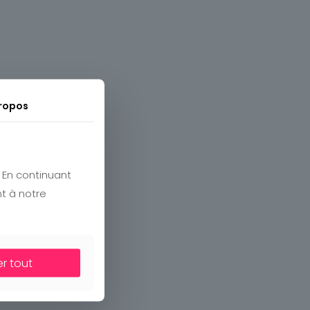
ropos
. En continuant
nt à notre
er tout