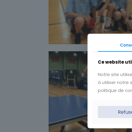
Cons
Ce website uti
Notre site util
à utiliser notr
politique de con
Refus