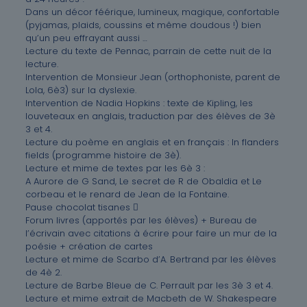
Dans un décor féérique, lumineux, magique, confortable
(pyjamas, plaids, coussins et même doudous !) bien
qu’un peu effrayant aussi …
Lecture du texte de Pennac, parrain de cette nuit de la
lecture.
Intervention de Monsieur Jean (orthophoniste, parent de
Lola, 6è3) sur la dyslexie.
Intervention de Nadia Hopkins : texte de Kipling, les
louveteaux en anglais, traduction par des élèves de 3è
3 et 4.
Lecture du poème en anglais et en français : In flanders
fields (programme histoire de 3è).
Lecture et mime de textes par les 6è 3 :
A Aurore de G Sand, Le secret de R de Obaldia et Le
corbeau et le renard de Jean de la Fontaine.
Pause chocolat tisanes 
Forum livres (apportés par les élèves) + Bureau de
l’écrivain avec citations à écrire pour faire un mur de la
poésie + création de cartes
Lecture et mime de Scarbo d’A. Bertrand par les élèves
de 4è 2.
Lecture de Barbe Bleue de C. Perrault par les 3è 3 et 4.
Lecture et mime extrait de Macbeth de W. Shakespeare