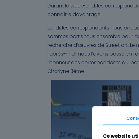
Durant le week-end, les correspondant
connaître davantage.
Lundi, les correspondants nous ont ac
sommes partis tous ensemble pour déc
recherche d’œuvres de Street art. Le m
l’après-midi, nous l’avons passé en fam
l’honneur des correspondants qui pa
Charlyne 3ème
Cons
Ce website uti