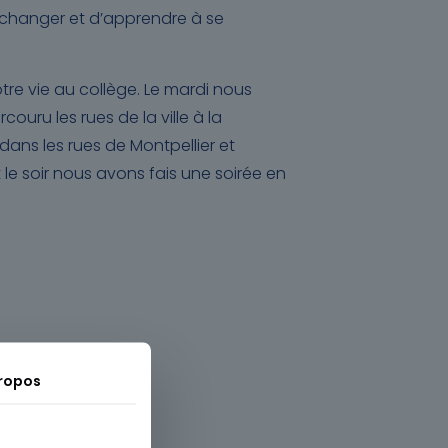
’échanger et d’apprendre à se
re vie au collège. Le mardi nous
ru les rues de la ville à la
dans les rues de Montpellier et
t le soir nous avons fais une soirée en
ropos