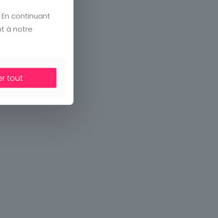
. En continuant
nt à notre
er tout