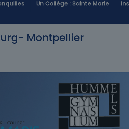
onquilles
Un Collège : Sainte Marie
In
rg- Montpellier