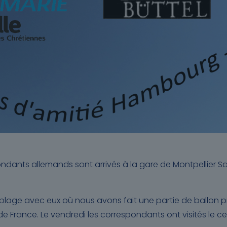
dants allemands sont arrivés à la gare de Montpellier Sai
plage avec eux où nous avons fait une partie de ballon p
France. Le vendredi les correspondants ont visités le cen