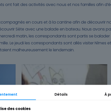
s ont fait des activités avec nous et nos familles afin d
compagnés en cours et à la cantine afin de découvrir not
ouvrir Sète avec une balade en bateau. Nous avons parcou
ercredi matin, les correspondants sont partis se balader 
ille. Le jeudi les correspondants sont allés visiter Nîmes e
rtaient malheureusement le lendemain.
entement
Détails
À p
lise des cookies