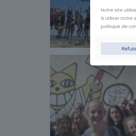
Notre site util
à utiliser notr
politique de con
Refus