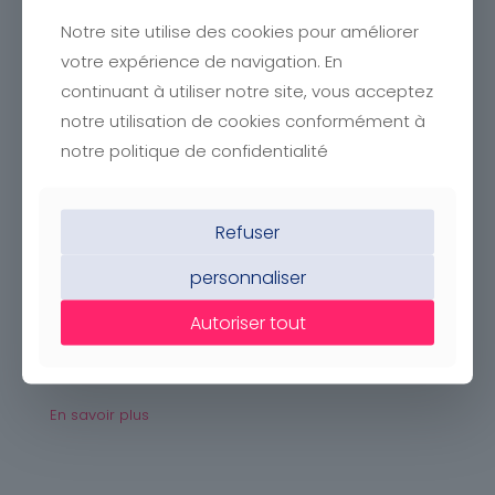
Inscrivez
Notre site utilise des cookies pour améliorer
votre enfant
votre expérience de navigation. En
continuant à utiliser notre site, vous acceptez
Inscriptions
notre utilisation de cookies conformément à
notre politique de confidentialité
255 rue de la croix de figuerolles, 34070 Montpellier
Refuser
Notre mission
personnaliser
Nos établissements embrassent la mission éducative
Autoriser tout
lasallienne et en assurent l’avenir pour répondre aux
besoins d’éducation de chaque enfant
En savoir plus