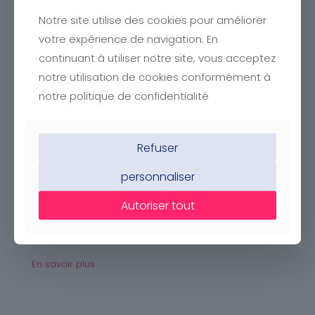
Inscrivez
Notre site utilise des cookies pour améliorer
votre enfant
votre expérience de navigation. En
continuant à utiliser notre site, vous acceptez
Inscriptions
notre utilisation de cookies conformément à
notre politique de confidentialité
255 rue de la croix de figuerolles, 34070 Montpellier
Refuser
Notre mission
personnaliser
Nos établissements embrassent la mission éducative
Autoriser tout
lasallienne et en assurent l’avenir pour répondre aux
besoins d’éducation de chaque enfant
En savoir plus